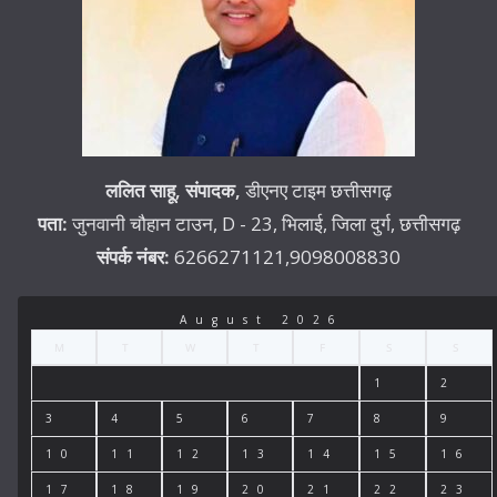
ललित साहू,
संपादक,
डीएनए टाइम छत्तीसगढ़
पता:
जुनवानी चौहान टाउन, D - 23, भिलाई, जिला दुर्ग, छत्तीसगढ़
संपर्क नंबर:
6266271121,9098008830
August 2026
M
T
W
T
F
S
S
1
2
3
4
5
6
7
8
9
10
11
12
13
14
15
16
17
18
19
20
21
22
23