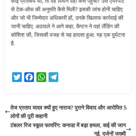
कोई प्रतिबंध था, तो वह विमान वहां कैसे पहुंचा? उसे एयरपोर्ट
से टेक-ऑफ की अनुमति कैसे मिली? इसकी जांच होनी चाहिए
और जो भी जिम्मेदार अधिकारी हों, उनके खिलाफ कार्रवाई की
जानी चाहिए. अठावले ने आगे कहा, कैप्टन ने वहां लैंडिंग की
कोशिश की, जिसकी वजह से यह हादसा हुआ. यह एक दुर्घटना
है.
T
F
W
T
w
ac
h
el
itt
e
at
e
er
b
s
gr
तेज प्रताप यादव क्यों हुए नाराज? पुराने विवाद और आरोपित 5
o
A
a
लोगों की पूरी कहानी
o
p
m
टंबलर रिज स्कूल फायरिंग: कनाडा में बड़ा हमला, कई की जान
k
p
गई, दर्जनों जख्मी