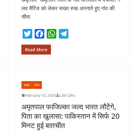
लव मैरिज को लेकर सख्त रुख अपनाते हुए गांव की
सीमा
T
F
W
T
w
ac
h
el
itt
e
at
e
Read More
er
b
s
gr
o
A
a
o
p
m
पंजाब
राज्य
k
p
February 10, 2026
Lalit Sahu
अमृतपाल फाजिल्का जल्द भारत लौटेंगे,
पिता का खुलासा: पाकिस्तान में सिर्फ 20
मिनट हुई बातचीत