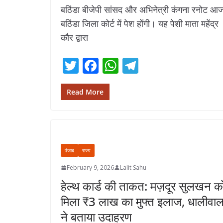
बठिंडा बीजेपी सांसद और अभिनेत्री कंगना रनोट आ
बठिंडा जिला कोर्ट में पेश होंगी। यह पेशी माता महेंद्र
कौर द्वारा
T
F
W
T
w
ac
h
el
itt
e
at
e
Read More
er
b
s
gr
o
A
a
o
p
m
पंजाब
राज्य
k
p
February 9, 2026
Lalit Sahu
हेल्थ कार्ड की ताकत: मज़दूर सुलखन क
मिला ₹3 लाख का मुफ्त इलाज, धालीवा
ने बताया उदाहरण