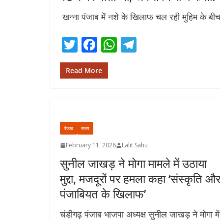
खन्ना पंजाब में नशे के खिलाफ चल रही मुहिम के ब
T
F
W
T
w
ac
h
el
itt
e
at
e
Read More
er
b
s
gr
o
A
a
o
p
m
पंजाब
राज्य
k
p
February 11, 2026
Lalit Sahu
सुनील जाखड़ ने मोगा मामले में उठाया
मुद्दा, मजदूरों पर हमला कहा ‘संस्कृति औ
पंजाबियत के खिलाफ’
चंडीगढ़ पंजाब भाजपा अध्यक्ष सुनील जाखड़ ने मोगा में