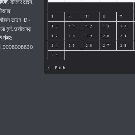
पादक,
डीएनए टाइम
तीसगढ़
3
4
5
6
7
चौहान टाउन, D -
10
11
12
13
14
ा दुर्ग, छत्तीसगढ़
17
18
19
20
21
्क नंबर:
1,9098008830
24
25
26
27
28
31
« Feb