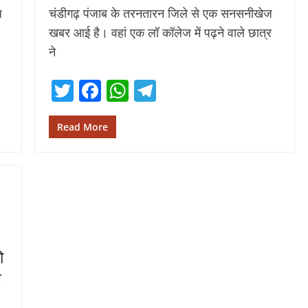
ज
चंडीगढ़ पंजाब के तरनतारन जिले से एक सनसनीखेज
खबर आई है। वहां एक लॉ कॉलेज में पढ़ने वाले छात्र
ने
T
F
W
T
w
ac
h
el
itt
e
at
e
Read More
er
b
s
gr
o
A
a
o
p
m
k
p
ो
ल