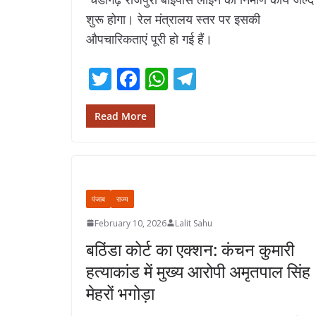
शुरू होगा। रेल मंत्रालय स्तर पर इसकी
औपचारिकताएं पूरी हो गई हैं।
T
F
W
T
w
ac
h
el
itt
e
at
e
Read More
er
b
s
gr
o
A
a
o
p
m
पंजाब
राज्य
k
p
February 10, 2026
Lalit Sahu
बठिंडा कोर्ट का एक्शन: कंचन कुमारी
हत्याकांड में मुख्य आरोपी अमृतपाल सिंह
मेहरों भगोड़ा