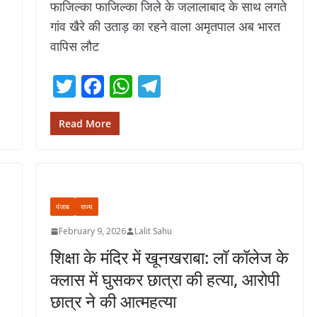
फाजिल्का फाजिल्का जिले के जलालाबाद के साथ लगते
गांव खैरे की उताड़ का रहने वाला अमृतपाल अब भारत
वापिस लौट
T
F
W
T
w
ac
h
el
itt
e
at
e
Read More
er
b
s
gr
o
A
a
o
p
m
पंजाब
राज्य
k
p
February 9, 2026
Lalit Sahu
शिक्षा के मंदिर में खूनखराबा: लॉ कॉलेज के
क्लास में घुसकर छात्रा की हत्या, आरोपी
छात्र ने की आत्महत्या