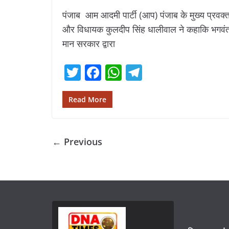
पंजाब आम आदमी पार्टी (आप) पंजाब के मुख्य प्रवक्त
और विधायक कुलदीप सिंह धालीवाल ने कहाकि भगवं
मान सरकार द्वारा
T
F
W
T
w
ac
h
el
itt
e
at
e
Read More
er
b
s
gr
o
A
a
← Previous
o
p
m
k
p