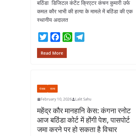
बठिंडा डिजिटल कंटेंट क्रिएटर कंचन कुमारी उर्फ
कमल कौर भाभी की हत्या के मामले में बठिंडा की एक
स्थानीय अदालत
T
F
W
T
w
ac
h
el
itt
e
at
e
Read More
er
b
s
gr
o
A
a
o
p
m
पंजाब
राज्य
k
p
February 10, 2026
Lalit Sahu
महेंद्र कौर मानहानि केस: कंगना रनोट
आज बठिंडा कोर्ट में होंगी पेश, पासपोर्ट
जमा करने पर हो सकता है विचार