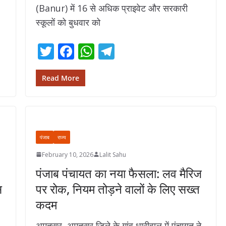
(Banur) में 16 से अधिक प्राइवेट और सरकारी
स्कूलों को बुधवार को
T
F
W
T
w
ac
h
el
itt
e
at
e
Read More
er
b
s
gr
o
A
a
o
p
m
पंजाब
राज्य
k
p
February 10, 2026
Lalit Sahu
पंजाब पंचायत का नया फैसला: लव मैरिज
स
पर रोक, नियम तोड़ने वालों के लिए सख्त
कदम
अमृतसर अमृतसर जिले के गांव धारीवाल में पंचायत ने