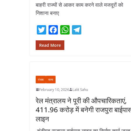
बाहरी राज्यों से आकर काम करने वाले मजदूरों को
निशाना बनाए
T
F
W
T
w
ac
h
el
itt
e
at
e
Read More
er
b
s
gr
o
A
a
o
p
m
पंजाब
राज्य
k
p
February 10, 2026
Lalit Sahu
रेल मंत्रालय ने पूरी की औपचारिकताएं,
411.96 करोड़ में बनेगी राजपुरा बाईपा
लाइन
चंडीगढ़ राजपुरा बाईपास लाइन का निर्माण कार्य जल्द